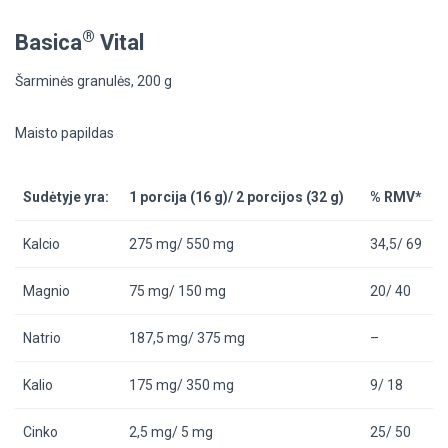
®
Basica
Vital
Šarminės granulės, 200 g
Maisto papildas
Sudėtyje yra:
1 porcija (16 g)/ 2 porcijos (32 g)
% RMV*
Kalcio
275 mg/ 550 mg
34,5/ 69
Magnio
75 mg/ 150 mg
20/ 40
Natrio
187,5 mg/ 375 mg
–
Kalio
175 mg/ 350 mg
9/ 18
Cinko
2,5 mg/ 5 mg
25/ 50