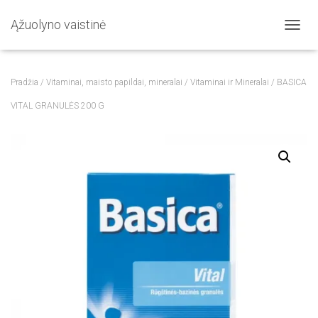
Ąžuolyno vaistinė
T
O
G
G
Pradžia
/
Vitaminai, maisto papildai, mineralai
/
Vitaminai ir Mineralai
/ BASICA
L
E
VITAL GRANULĖS 200 G
N
A
V
I
G
A
T
I
O
N