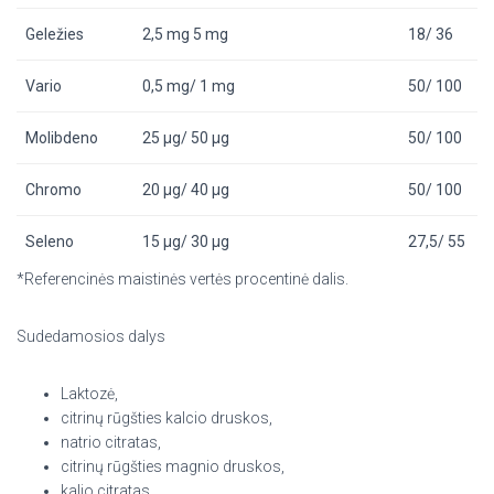
Geležies
2,5 mg 5 mg
18/ 36
Vario
0,5 mg/ 1 mg
50/ 100
Molibdeno
25 µg/ 50 µg
50/ 100
Chromo
20 µg/ 40 µg
50/ 100
Seleno
15 µg/ 30 µg
27,5/ 55
*Referencinės maistinės vertės procentinė dalis.
Sudedamosios dalys
Laktozė,
citrinų rūgšties kalcio druskos,
natrio citratas,
citrinų rūgšties magnio druskos,
kalio citratas,