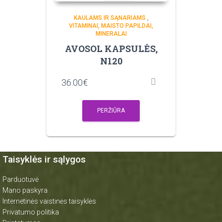
KAULAMS IR SĄNARIAMS
,
VITAMINAI, MAISTO PAPILDAI,
MINERALAI
AVOSOL KAPSULĖS,
N120
36.00
€
PERŽIŪRA
Taisyklės ir sąlygos
Parduotuvė
Mano paskyra
Internetinės vaistinės taisyklės
Privatumo politika