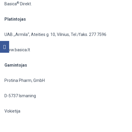
®
Basica
Direkt.
Platintojas
UAB ,,Armila“, Ateities g. 10, Vilnius, Tel./faks. 277 7596
www.basica.lt
Gamintojas
Protina Pharm, GmbH
D-5737 Ismaning
Vokietija