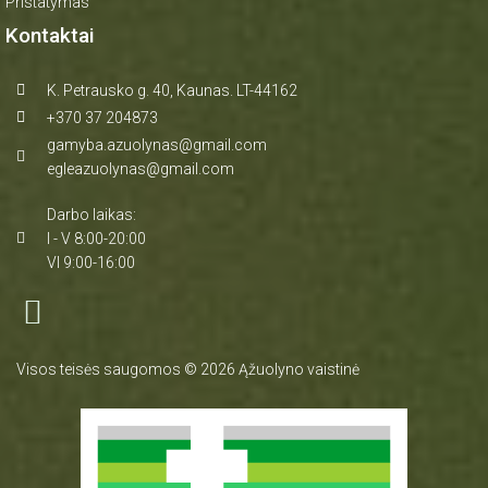
Pristatymas
Kontaktai
K. Petrausko g. 40, Kaunas. LT-44162
+370 37 204873
gamyba.azuolynas@gmail.com
egleazuolynas@gmail.com
Darbo laikas:
I - V 8:00-20:00
VI 9:00-16:00
Visos teisės saugomos © 2026 Ąžuolyno vaistinė