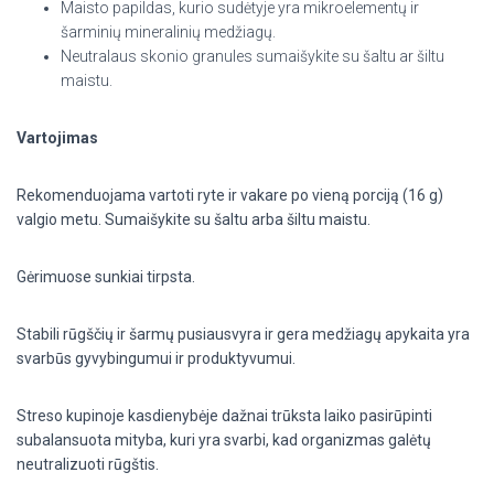
Maisto papildas, kurio sudėtyje yra mikroelementų ir
šarminių mineralinių medžiagų.
Neutralaus skonio granules sumaišykite su šaltu ar šiltu
maistu.
Vartojimas
Rekomenduojama vartoti ryte ir vakare po vieną porciją (16 g)
valgio metu. Sumaišykite su šaltu arba šiltu maistu.
Gėrimuose sunkiai tirpsta.
Stabili rūgščių ir šarmų pusiausvyra ir gera medžiagų apykaita yra
svarbūs gyvybingumui ir produktyvumui.
Streso kupinoje kasdienybėje dažnai trūksta laiko pasirūpinti
subalansuota mityba, kuri yra svarbi, kad organizmas galėtų
neutralizuoti rūgštis.