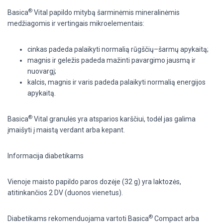
®
Basica
Vital papildo mitybą šarminėmis mineralinėmis
medžiagomis ir vertingais mikroelementais:
cinkas padeda palaikyti normalią rūgščių–šarmų apykaitą;
magnis ir geležis padeda mažinti pavargimo jausmą ir
nuovargį;
kalcis, magnis ir varis padeda palaikyti normalią energijos
apykaitą.
®
Basica
Vital granulės yra atsparios karščiui, todėl jas galima
įmaišyti į maistą verdant arba kepant.
Informacija diabetikams
Vienoje maisto papildo paros dozėje (32 g) yra laktozės,
atitinkančios 2 DV (duonos vienetus).
®
Diabetikams rekomenduojama vartoti Basica
Compact arba