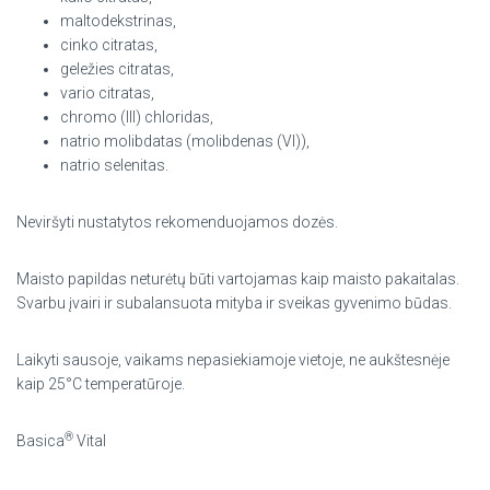
maltodekstrinas,
cinko citratas,
geležies citratas,
vario citratas,
chromo (III) chloridas,
natrio molibdatas (molibdenas (VI)),
natrio selenitas.
Neviršyti nustatytos rekomenduojamos dozės.
Maisto papildas neturėtų būti vartojamas kaip maisto pakaitalas.
Svarbu įvairi ir subalansuota mityba ir sveikas gyvenimo būdas.
Laikyti sausoje, vaikams nepasiekiamoje vietoje, ne aukštesnėje
kaip 25°C temperatūroje.
®
Basica
Vital