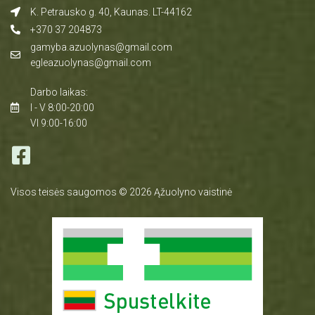
K. Petrausko g. 40, Kaunas. LT-44162
+370 37 204873
gamyba.azuolynas@gmail.com
egleazuolynas@gmail.com
Darbo laikas:
I - V 8:00-20:00
VI 9:00-16:00
Visos teisės saugomos © 2026 Ąžuolyno vaistinė