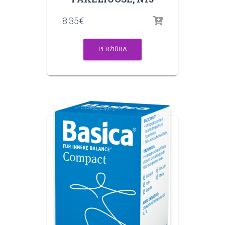
8.35
€
PERŽIŪRA