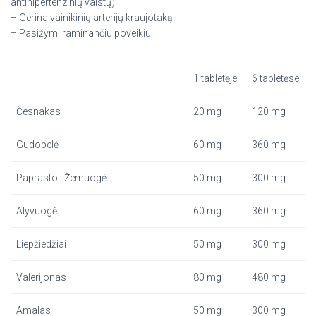
antihipertenzinių vaistų).
– Gerina vainikinių arterijų kraujotaką.
– Pasižymi raminančiu poveikiu.
1 tabletėje
6 tabletėse
Česnakas
20 mg
120 mg
Gudobelė
60 mg
360 mg
Paprastoji Žemuogė
50 mg
300 mg
Alyvuogė
60 mg
360 mg
Liepžiedžiai
50 mg
300 mg
Valerijonas
80 mg
480 mg
Amalas
50 mg
300 mg