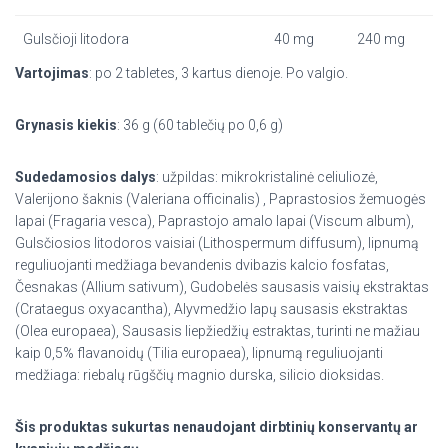
Gulsčioji litodora
40 mg
240 mg
Vartojimas
: po 2 tabletes, 3 kartus dienoje. Po valgio.
Grynasis kiekis
: 36 g (60 tablečių po 0,6 g)
Sudedamosios dalys
: užpildas: mikrokristalinė celiuliozė,
Valerijono šaknis (Valeriana officinalis) , Paprastosios žemuogės
lapai (Fragaria vesca), Paprastojo amalo lapai (Viscum album),
Gulsčiosios litodoros vaisiai (Lithospermum diffusum), lipnumą
reguliuojanti medžiaga bevandenis dvibazis kalcio fosfatas,
Česnakas (Allium sativum), Gudobelės sausasis vaisių ekstraktas
(Crataegus oxyacantha), Alyvmedžio lapų sausasis ekstraktas
(Olea europaea), Sausasis liepžiedžių estraktas, turinti ne mažiau
kaip 0,5% flavanoidų (Tilia europaea), lipnumą reguliuojanti
medžiaga: riebalų rūgščių magnio durska, silicio dioksidas.
Šis produktas sukurtas nenaudojant dirbtinių konservantų ar