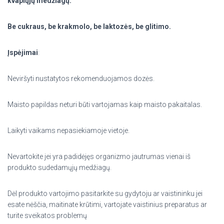
kvapiųjų medžiagų.
Be cukraus, be krakmolo, be laktozės, be glitimo.
Įspėjimai
:
Neviršyti nustatytos rekomenduojamos dozės.
Maisto papildas neturi būti vartojamas kaip maisto pakaitalas.
Laikyti vaikams nepasiekiamoje vietoje.
Nevartokite jei yra padidėjęs organizmo jautrumas vienai iš
produkto sudedamųjų medžiagų.
Dėl produkto vartojimo pasitarkite su gydytoju ar vaistininku jei
esate nėščia, maitinate krūtimi, vartojate vaistinius preparatus ar
turite sveikatos problemų