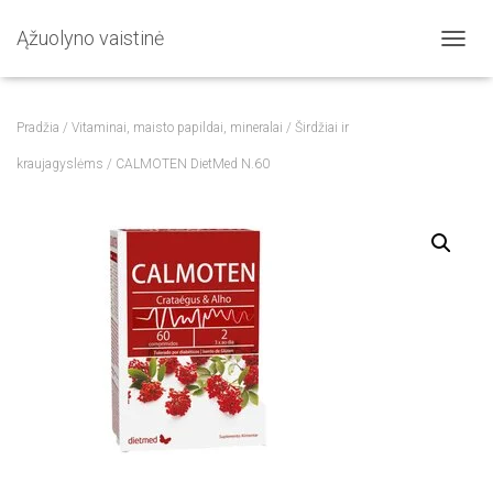
Ąžuolyno vaistinė
T
O
G
G
Pradžia
/
Vitaminai, maisto papildai, mineralai
/
Širdžiai ir
L
E
kraujagyslėms
/ CALMOTEN DietMed N.60
N
A
V
I
G
A
T
I
O
N