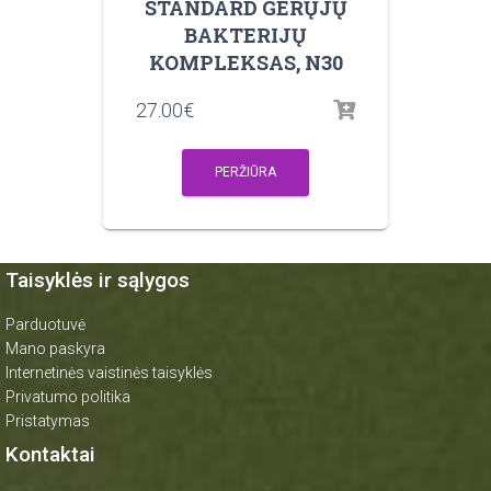
STANDARD GERŲJŲ
BAKTERIJŲ
KOMPLEKSAS, N30
27.00
€
PERŽIŪRA
Taisyklės ir sąlygos
Parduotuvė
Mano paskyra
Internetinės vaistinės taisyklės
Privatumo politika
Pristatymas
Kontaktai