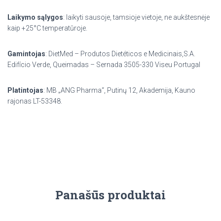
Laikymo sąlygos
: laikyti sausoje, tamsioje vietoje, ne aukštesnėje
kaip +25°C temperatūroje.
Gamintojas
: DietMed – Produtos Dietéticos e Medicinais,S.A.
Edifício Verde, Queimadas – Sernada 3505-330 Viseu Portugal
Platintojas
: MB „ANG Pharma“, Putinų 12, Akademija, Kauno
rajonas LT-53348.
Panašūs produktai