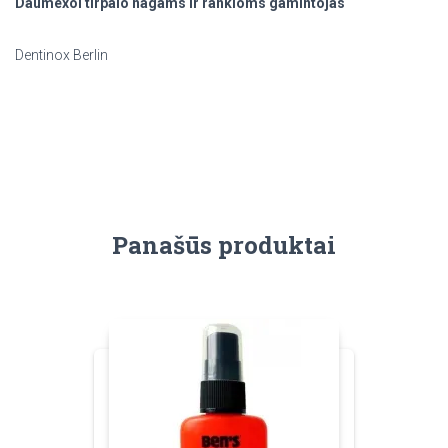
Daumexol tirpalo nagams ir rankioms gamintojas
Dentinox Berlin
Panašūs produktai