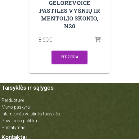
GELOREVOICE
PASTILĖS VYŠNIŲ IR
MENTOLIO SKONIO,
N20
8.60
€
PERŽIŪRA
Taisyklės ir sąlygos
Parduotuvė
Mano paskyra
Internetinės vaistinės taisyklės
Privatumo politika
Pristatymas
Kontaktai