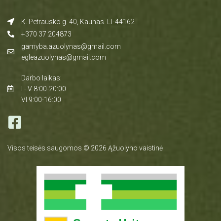
K. Petrausko g. 40, Kaunas. LT-44162
+370 37 204873
gamyba.azuolynas@gmail.com
egleazuolynas@gmail.com
Darbo laikas:
I - V 8:00-20:00
VI 9:00-16:00
Visos teisės saugomos © 2026 Ąžuolyno vaistinė