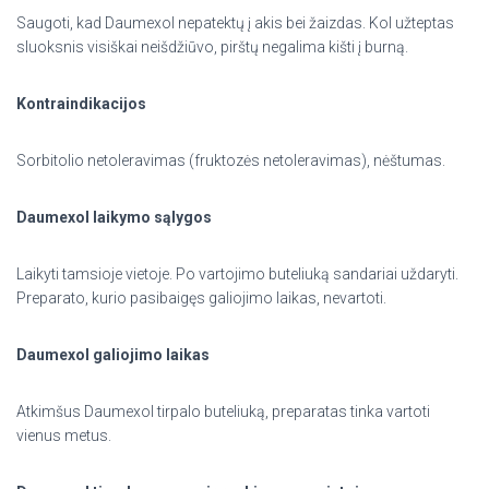
Saugoti, kad Daumexol nepatektų į akis bei žaizdas. Kol užteptas
sluoksnis visiškai neišdžiūvo, pirštų negalima kišti į burną.
Kontraindikacijos
Sorbitolio netoleravimas (fruktozės netoleravimas), nėštumas.
Daumexol laikymo sąlygos
Laikyti tamsioje vietoje. Po vartojimo buteliuką sandariai uždaryti.
Preparato, kurio pasibaigęs galiojimo laikas, nevartoti.
Daumexol galiojimo laikas
Atkimšus Daumexol tirpalo buteliuką, preparatas tinka vartoti
vienus metus.