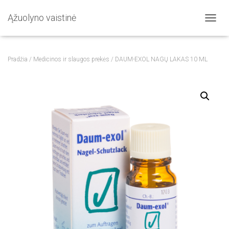
Ąžuolyno vaistinė
T
O
G
G
Pradžia
/
Medicinos ir slaugos prekės
/ DAUM-EXOL NAGŲ LAKAS 10 ML
L
E
N
A
V
I
G
A
T
I
O
N