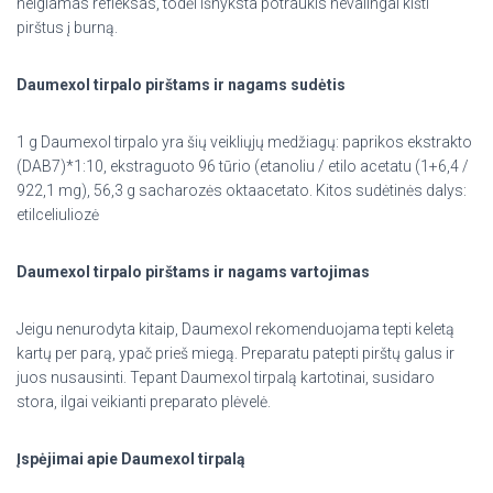
neigiamas refleksas, todėl išnyksta potraukis nevalingai kišti
pirštus į burną.
Daumexol tirpalo pirštams ir nagams sudėtis
1 g Daumexol tirpalo yra šių veikliųjų medžiagų: paprikos ekstrakto
(DAB7)*1:10, ekstraguoto 96 tūrio (etanoliu / etilo acetatu (1+6,4 /
922,1 mg), 56,3 g sacharozės oktaacetato. Kitos sudėtinės dalys:
etilceliuliozė
Daumexol tirpalo pirštams ir nagams vartojimas
Jeigu nenurodyta kitaip, Daumexol rekomenduojama tepti keletą
kartų per parą, ypač prieš miegą. Preparatu patepti pirštų galus ir
juos nusausinti. Tepant Daumexol tirpalą kartotinai, susidaro
stora, ilgai veikianti preparato plėvelė.
Įspėjimai apie Daumexol tirpalą