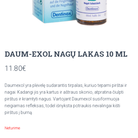
DAUM-EXOL NAGŲ LAKAS 10 ML
11.80
€
Daumexol yra plėvelę sudarantis tirpalas, kuriuo tepami pirštai ir
nagai. Kadangi jis yra kartus ir aštraus skonio, atpratina čiulpti
pirštus ir kramtyti nagus. Vartojant Daumexol susiformuoja
neigiamas refleksas, todėl išnyksta potraukis nevalingai kišti
pirštus į burną.
Neturime