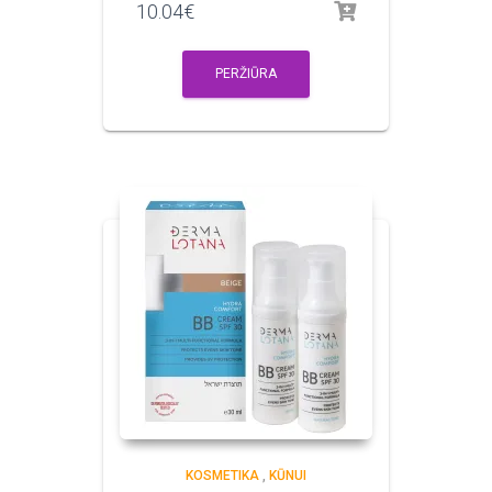
10.04
€
PERŽIŪRA
KOSMETIKA
,
KŪNUI