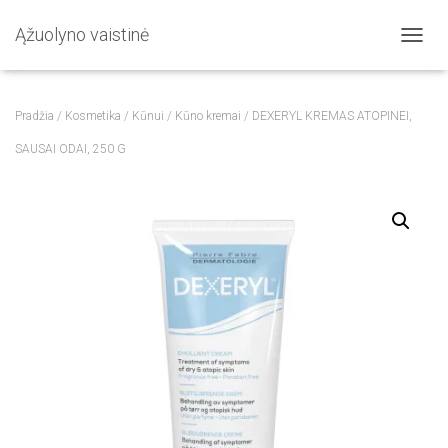
Ąžuolyno vaistinė
T
O
G
G
Pradžia
/
Kosmetika
/
Kūnui
/
Kūno kremai
/ DEXERYL KREMAS ATOPINEI,
L
E
SAUSAI ODAI, 250 G
N
A
V
I
G
A
T
I
O
N