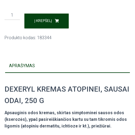
Į KREPŠELĮ
Produkto kodas:
183344
APRAŠYMAS
DEXERYL KREMAS ATOPINEI, SAUSAI
ODAI, 250 G
Apsauginis odos kremas, skirtas simptominei sausos odos
(kserozės), ypač pasireiškiančios kartu su tam tikromis odos
ligomis (atopiniu dermatitu, ichtioze ir kt.), priežiūrai.