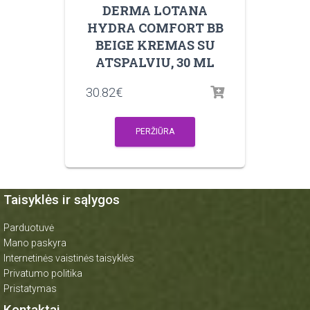
DERMA LOTANA
HYDRA COMFORT BB
BEIGE KREMAS SU
ATSPALVIU, 30 ML
30.82
€
PERŽIŪRA
Taisyklės ir sąlygos
Parduotuvė
Mano paskyra
Internetinės vaistinės taisyklės
Privatumo politika
Pristatymas
Kontaktai