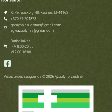
K. Petrausko g. 40, Kaunas. LT-44162
+370 37 204873
gamyba.azuolynas@gmail.com
egleazuolynas@gmail.com
Darbo laikas:
I - V 8:00-20:00
VI 9:00-16:00
Visos teisės saugomos © 2026 Ąžuolyno vaistinė