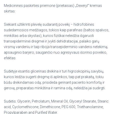
Medicininės paskirties priemonė (prietaisas) „Dexeryl“ kremas
skirtas:
Siekiant užtikrinti plėvelę sudarantį poveikį – hidrofobinės
sudedamosios medžiagos, tokios kaip parafinas (baltos spalvos,
minkštas arba skystas), kurios fiziškai neleidžia išgaruoti
transepiderminei drėgmei ir įvykti dehidratacijai, palaiko garų
virsmą vandeniu ir taip riboja transepiderminio vandens netekimą;
apsauginio barjero, saugančio nuo agresyvaus išorinio poveikio,
efektas.
Sudėtyje esantis glicerinas drėkina ir turi higroskopinių savybių,
kurios leidžia sugerti drėgmę iš aplinkos, taip pat prakaitą, tokiu
būdu drėkindamas odą;
prisideda gerinant paciento komfortą ir
gerovę, preparatas minkština ir ramina odą, neleidžia jai sudirgti.
Sudėtis:
Glycerin, Petrolatum, Mineral Oil, Glyceryl Stearate, Stearic
acid, Cyclomethicone, Dimethicone, PEG 600, Triethanolamine,
Propylparaben and Purified Water.