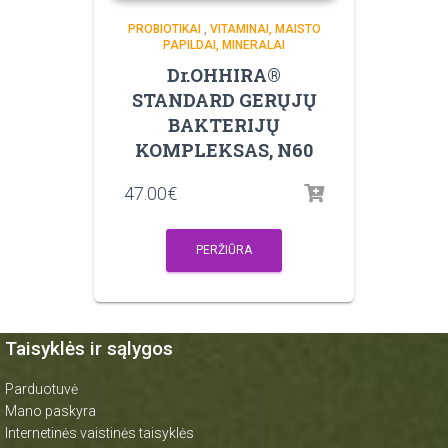
PROBIOTIKAI
,
VITAMINAI, MAISTO
PAPILDAI, MINERALAI
Dr.OHHIRA®
STANDARD GERŲJŲ
BAKTERIJŲ
KOMPLEKSAS, N60
47.00
€
PERŽIŪRA
Taisyklės ir sąlygos
Parduotuvė
Mano paskyra
Internetinės vaistinės taisyklės