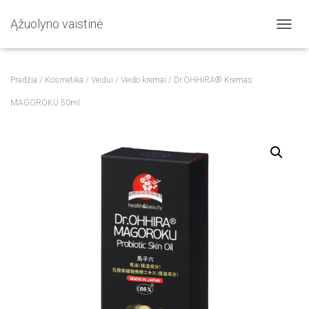
Ąžuolyno vaistinė
T
O
G
G
Pradžia
/
Kosmetika
/
Veidui
/
Veido kremai
/ Dr.OHHIRA® Kremas
L
E
MAGOROKU 50ml
N
A
V
I
G
A
T
I
O
N