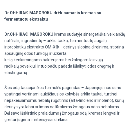
Dr.OHHIRA® MAGOROKU drėkinamasis kremas su
fermentuotu ekstraktu
Dr.OHHIRA
®
MAGOROKU
kremo sudėtyje sinergetiškai veikiančių
natūralių ingredientų – arklio taukų, fermentuotų
augalų
ir
probiotikų
ekstrakto OM-X® – derinys slopina dirginimą, stiprina
apsauginę odos funkciją ir užkerta
kelią
kenksmingoms
bakterijoms bei žalingam
laisvųjų
radikalų
poveikiui, ir tuo pačiu padeda išlaikyti odos drėgmę ir
elastingumą.
Šios odą tausojančios formulės pagrindas – Japonijoje nuo seno
ypatingai vertinami aukščiausios kokybės arklio taukai, turtingi
nepakeičiamomis riebalų rūgštimis (alfa-linoleno ir linoleno), kurių
derinys yra labai artimas natūraliems žmogaus odos riebalams.
Dėl savo išskirtinio pralaidumo į žmogaus odą, kremas lengvai ir
greitai įsigeria ir intensyviai drėkina.