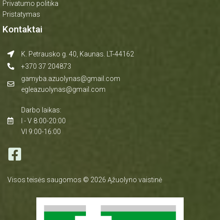
Privatumo politika
Pristatymas
Kontaktai
K. Petrausko g. 40, Kaunas. LT-44162
+370 37 204873
gamyba.azuolynas@gmail.com
egleazuolynas@gmail.com
Darbo laikas:
I - V 8:00-20:00
VI 9:00-16:00
Visos teisės saugomos © 2026 Ąžuolyno vaistinė