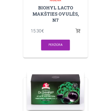
HIGIENA
BIOHYL LACTO
MAKŠTIES OVULĖS,
N7
15.30
€
PERŽIŪRA