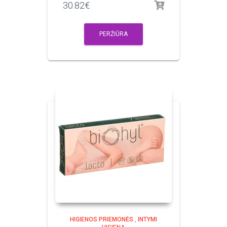
30.82
€
PERŽIŪRA
HIGIENOS PRIEMONĖS
,
INTYMI