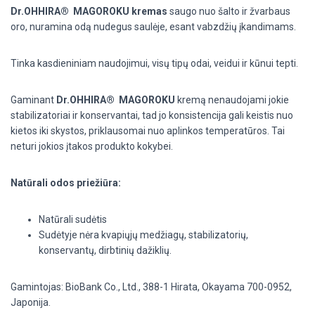
Dr.OHHIRA
®
MAGOROKU kremas
saugo nuo šalto ir žvarbaus
oro, nuramina odą nudegus saulėje, esant vabzdžių įkandimams.
Tinka kasdieniniam naudojimui, visų tipų odai, veidui ir kūnui tepti.
Gaminant
Dr.OHHIRA
®
MAGOROKU
kremą nenaudojami jokie
stabilizatoriai
ir
konservantai, tad jo konsistencija gali keistis nuo
kietos iki skystos, priklausomai nuo
aplinkos temperatūros. Tai
neturi jokios įtakos produkto kokybei.
Natūrali odos priežiūra:
Natūrali sudėtis
Sudėtyje nėra kvapiųjų medžiagų, stabilizatorių,
konservantų, dirbtinių dažiklių.
Gamintojas: BioBank Co., Ltd., 388-1 Hirata, Okayama 700-0952,
Japonija.