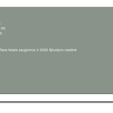
:
0:00
00
Visos teisės saugomos © 2026 Ąžuolyno vaistinė