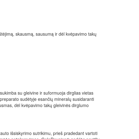
erštėjimą, skausmą, sausumą ir dėl kvėpavimo takų
sukimba su gleivine ir suformuoja dirglias vietas
l preparato sudėtyje esančių mineralų susidaranti
skausmas, dėl kvėpavimo takų gleivinės dirglumo
uto išsiskyrimo sutrikimu, prieš pradedant vartoti