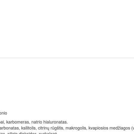
onio
ai, karbomeras, natrio hialuronatas.
karbonatas, ksilitolis, citrinų rūgštis, makrogolis, kvapiosios medžiagos 
as, silicio dioksidas, surkalozė.