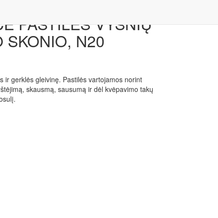
E PASTILĖS VYŠNIŲ
 SKONIO, N20
ir gerklės gleivinę. Pastilės vartojamos norint
erštėjimą, skausmą, sausumą ir dėl kvėpavimo takų
osulį.