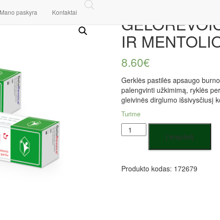
ELOREVOICE PASTILĖS VYŠNIŲ IR MENTOLIO SKONIO, N20
Mano paskyra
Kontaktai
GELOREVOIC
IR MENTOLIO
8.60
€
Gerklės pastilės apsaugo burnos 
palengvinti užkimimą, ryklės p
gleivinės dirglumo išsivysčiusį k
Turime
Į krepšelį
Produkto kodas:
172679