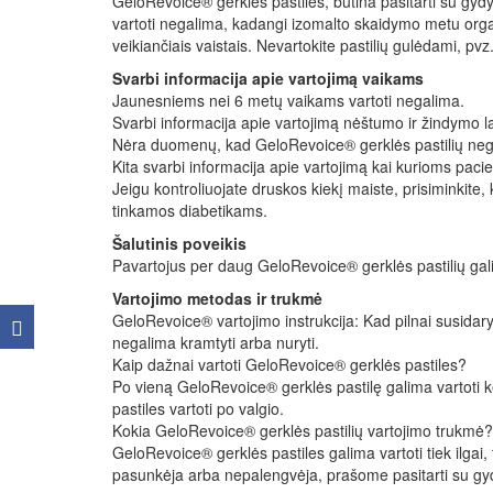
GeloRevoice® gerklės pastiles, būtina pasitarti su gyd
vartoti negalima, kadangi izomalto skaidymo metu organ
veikiančiais vaistais. Nevartokite pastilių gulėdami, pvz.
Svarbi informacija apie vartojimą vaikams
Jaunesniems nei 6 metų vaikams vartoti negalima.
Svarbi informacija apie vartojimą nėštumo ir žindymo l
Nėra duomenų, kad GeloRevoice® gerklės pastilių negal
Kita svarbi informacija apie vartojimą kai kurioms pac
Jeigu kontroliuojate druskos kiekį maiste, prisiminkit
tinkamos diabetikams.
Šalutinis poveikis
Pavartojus per daug GeloRevoice® gerklės pastilių gali pa
Vartojimo metodas ir trukmė
GeloRevoice® vartojimo instrukcija: Kad pilnai susidarytų
negalima kramtyti arba nuryti.
Kaip dažnai vartoti GeloRevoice® gerklės pastiles?
Po vieną GeloRevoice® gerklės pastilę galima vartoti k
pastiles vartoti po valgio.
Kokia GeloRevoice® gerklės pastilių vartojimo trukmė?
GeloRevoice® gerklės pastiles galima vartoti tiek ilga
pasunkėja arba nepalengvėja, prašome pasitarti su gyd