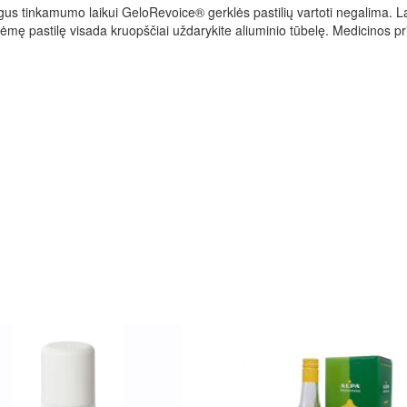
us tinkamumo laikui GeloRevoice® gerklės pastilių vartoti negalima. La
mę pastilę visada kruopščiai uždarykite aliuminio tūbelę. Medicinos pri