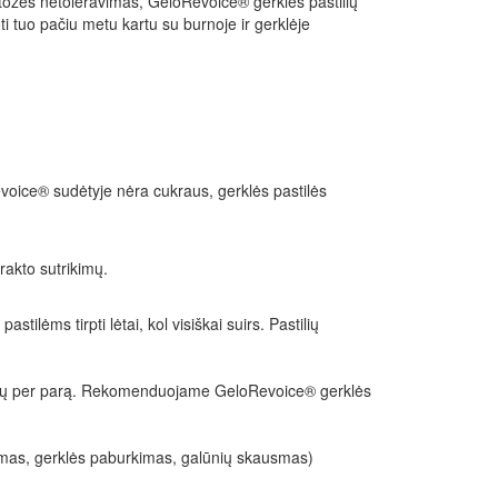
ktozės netoleravimas, GeloRevoice® gerklės pastilių
 tuo pačiu metu kartu su burnoje ir gerklėje
evoice® sudėtyje nėra cukraus, gerklės pastilės
trakto sutrikimų.
ilėms tirpti lėtai, kol visiškai suirs. Pastilių
astilių per parą. Rekomenduojame GeloRevoice® gerklės
avimas, gerklės paburkimas, galūnių skausmas)