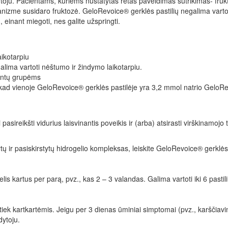
ytoju. Pacientams, kuriems nustatytas retas paveldimas sutrikimas- fru
izme susidaro fruktozė. GeloRevoice® gerklės pastilių negalima vartoti
, einant miegoti, nes galite užspringti.
aikotarpiu
ima vartoti nėštumo ir žindymo laikotarpiu.
ientų grupėms
e, kad vienoje GeloRevoice® gerklės pastilėje yra 3,2 mmol natrio GeloR
sireikšti vidurius laisvinantis poveikis ir (arba) atsirasti virškinamojo 
 ir pasiskirstytų hidrogelio kompleksas, leiskite GeloRevoice® gerklės past
elis kartus per parą, pvz., kas 2 – 3 valandas. Galima vartoti iki 6 p
i, tiek kartkartėmis. Jeigu per 3 dienas ūminiai simptomai (pvz., karšči
ytoju.