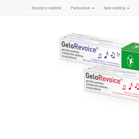
Pradžia
/
Medicinos ir slaugos prekės
/
Burnai ir gleivinei
/ G
Ąžuolyno vaistinė
Parduotuvė
Apie vaistinę