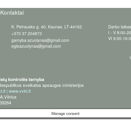
Kontaktai
K. Petrausko g. 40, Kaunas. LT-44162
Darbo laikas
I - V 8:00-2
+370 37 204873
VI 9:00-16:
gamyba.azuolynas@gmail.com
egleazuolynas@gmail.com
istų kontrolės tarnyba
Respublikos sveikatos apsaugos ministerijos
.lt
|
www.vvkt.lt
A,Vilnius
639264
Manage consent