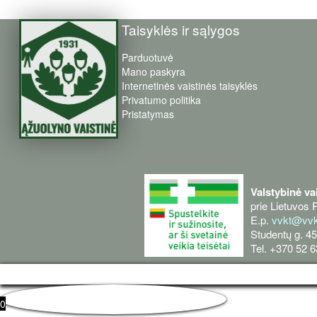
Taisyklės ir sąlygos
Parduotuvė
Mano paskyra
Internetinės vaistinės taisyklės
Privatumo politika
Pristatymas
Valstybinė va
prie Lietuvos 
E.p.
vvkt@vvkt
Studentų g. 45
Tel. +370 52 
0