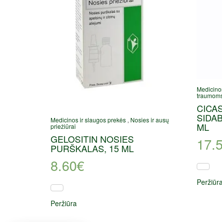
Medicinos
traumoms
CICA
SIDA
Medicinos ir slaugos prekės
,
Nosies ir ausų
ML
priežiūrai
GELOSITIN NOSIES
17.
PURŠKALAS, 15 ML
8.60
€
Peržiūr
Peržiūra