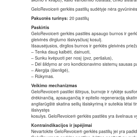
GeloRevoice® gerklės pastilių sudėtyje nėra gyvūninės 
Pakuotės turinys:
20 pastilių
Paskirtis
GeloRevoice® gerklės pastilės apsaugo burnos ir gerkl
gleivinės dirglumo išsivysčiusį kosulį.
Išsausėjusios, dirglios burnos ir gerklės gleivinės prieža
– Tenka daug kalbėti, dainuoti,
– Sunku kvėpuoti per nosį (pvz, peršalus),
– Dėl šildymo ar oro kondicionavimo sistemų sausas p
– Alergija (šienligė),
– Rūkymas.
Veikimo mechanizmas
GeloRevoice® pastilei ištirpus, burnoje ir ryklėje susi
drėkinančią, apsaugančią ir epitelio regeneraciją skat
angliarūgštė skatina seilių išsiskyrimą ir suteikia lėt
išsivystęs
kosulys. GeloRevoice® gerklės pastilės yra švelnaus vy
Kontraindikacijos ir įspėjimai
Nevartokite GeloRevoice® gerklės pastilių jei yra padi