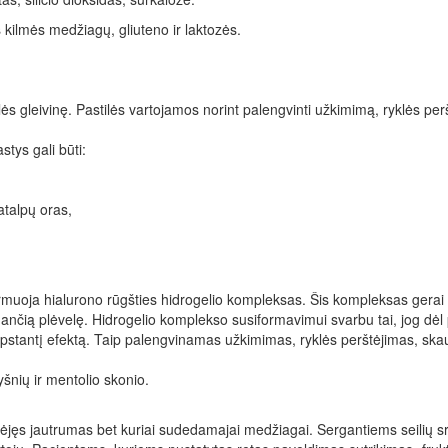
kilmės medžiagų, gliuteno ir laktozės.
ės gleivinę. Pastilės vartojamos norint palengvinti užkimimą, ryklės p
stys gali būti:
atalpų oras,
formuoja hialurono rūgšties hidrogelio kompleksas. Šis kompleksas gerai 
inančią plėvelę. Hidrogelio komplekso susiformavimui svarbu tai, jog dė
ai tirpstantį efektą. Taip palengvinamas užkimimas, ryklės perštėjimas, 
šnių ir mentolio skonio.
dėjęs jautrumas bet kuriai sudedamajai medžiagai. Sergantiems seilių sra