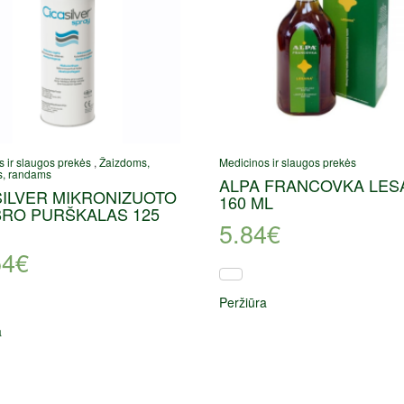
 ir slaugos prekės
,
Žaizdoms,
Medicinos ir slaugos prekės
, randams
ALPA FRANCOVKA LES
SILVER MIKRONIZUOTO
160 ML
BRO PURŠKALAS 125
5.84
€
54
€
Peržiūra
a