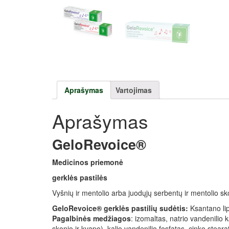
Aprašymas
Vartojimas
Aprašymas
GeloRevoice®
Medicinos priemonė
gerklės pastilės
Vyšnių ir mentolio arba juodųjų serbentų ir mentolio sk
GeloRevoice® gerklės pastilių sudėtis:
Ksantano lip
Pagalbinės medžiagos
: izomaltas, natrio vandenilio 
skonio ir kvapo), kalio vandenilio fosfatas, cinko stearat