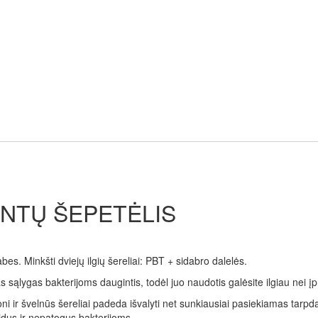
ANTŲ ŠEPETĖLIS
es. Minkšti dviejų ilgių šereliai: PBT + sidabro dalelės.
sąlygas bakterijoms daugintis, todėl juo naudotis galėsite ilgiau nei įp
ploni ir švelnūs šereliai padeda išvalyti net sunkiausiai pasiekiamas tarp
lidus ir nepatogus bakterijoms.