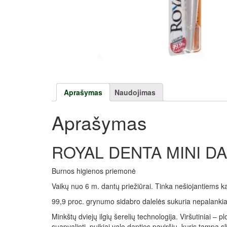
Aprašymas
Naudojimas
Aprašymas
ROYAL DENTA MINI D
Burnos higienos priemonė
Vaikų nuo 6 m. dantų priežiūrai. Tinka nešiojantiems kab
99,9 proc. grynumo sidabro dalelės sukuria nepalankias 
Minkštų dviejų ilgių šerelių technologija. Viršutiniai – 
suapvalinti, puikiai valo danties paviršių, kuris tampa s