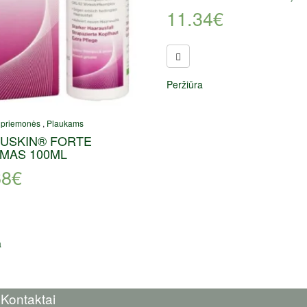
11.34
€
Peržiūra
 priemonės
,
Plaukams
USKIN® FORTE
MAS 100ML
68
€
a
Kontaktai