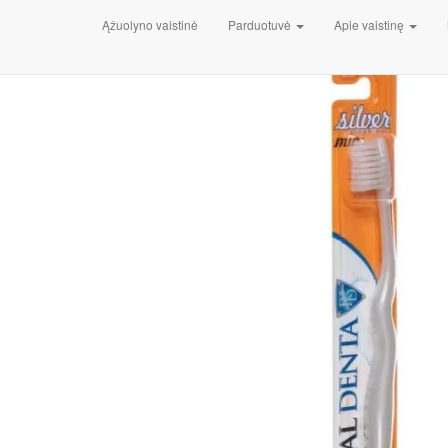
Pradžia
/
Higienos priemonės
/
Burnos higienos priemonės
/
Ąžuolyno vaistinė
Parduotuvė
Apie vaistinę