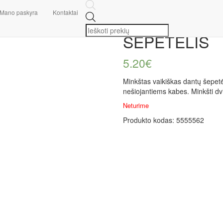
Dantų šepetėliai
/ ROYAL DENTA MINI DANTŲ ŠEPETĖLIS
Mano paskyra
Kontaktai
ROYAL DENT
ŠEPETĖLIS
5.20
€
Minkštas vaikiškas dantų šepetė
nešiojantiems kabes. Minkšti dvie
Neturime
Produkto kodas:
5555562