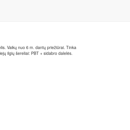
A MINI DANTŲ
lis.
Vaikų nuo 6 m. dantų priežiūrai. Tinka
jų ilgių šereliai: PBT + sidabro dalelės.