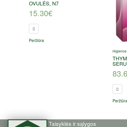
OVULĖS, N7
15.30
€
Peržiūra
Higienos
THYM
SERU
83.
Peržiūr
Taisyklės ir sąlygos