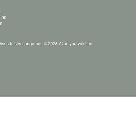
:
0:00
00
Visos teisės saugomos © 2026 Ąžuolyno vaistinė