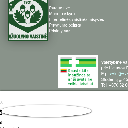
Parduotuvė
Mano paskyra
Internetinės vaistinės taisyklės
Privatumo politika
Pristatymas
Valstybinė va
prie Lietuvos 
E.p.
vvkt@vvkt
Studentų g. 45
Tel. +370 52 
X
0
0