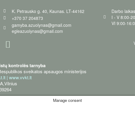
K. Petrausko g. 40, Kaunas. LT-44162
Darbo laikas
I - V 8:00-2
+370 37 204873
VI 9:00-16:
gamyba.azuolynas@gmail.com
egleazuolynas@gmail.com
istų kontrolės tarnyba
Respublikos sveikatos apsaugos ministerijos
.lt
|
www.vvkt.lt
A,Vilnius
639264
Manage consent