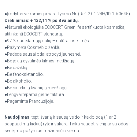
●Įrodytas veiksmingumas. Tyrimo Nr. (Ref. 2.01-24H/ID-10/0645)
Drėkinimas: + 132,11 % po 8 valandų.
●Natūrali ekologiška ECOCERT Greenlife sertifikuota kosmetika,
atitinkanti ECOCERT standartą.
●97 % sudedamųjų dalių – natūralios kilmės.
●Pažymėta Cosmebio ženklu.
●Padeda sausai odai atrodyti jaunesnei.
●Be jokių gyvulinės kilmės medžiagų.
●Be dažiklių.
●Be fenoksietanolio.
●Be alkoholio.
●Be sintetinių kvapiųjų medžiagų.
●Lengvai tepama gelinė faktūra.
●Pagaminta Prancūzijoje.
Naudojimas:
tepti švarią ir sausą veido ir kaklo odą (1 ar 2
paspaudimų kiekiu) ryte ir vakare. Tinka naudoti vieną ar su odos
senėjimo požymius mažinančiu kremu.