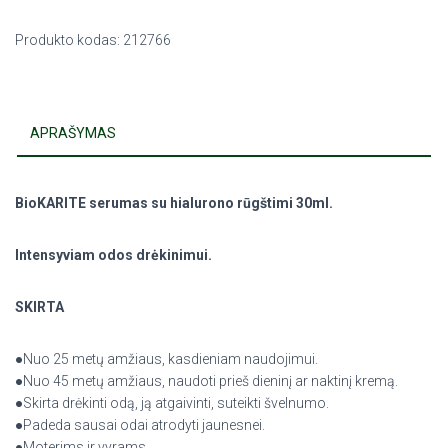
Produkto kodas:
212766
APRAŠYMAS
BioKARITE serumas su hialurono rūgštimi 30ml.
Intensyviam odos drėkinimui.
SKIRTA
●Nuo 25 metų amžiaus, kasdieniam naudojimui.
●Nuo 45 metų amžiaus, naudoti prieš dieninį ar naktinį kremą.
●Skirta drėkinti odą, ją atgaivinti, suteikti švelnumo.
●Padeda sausai odai atrodyti jaunesnei.
●Moterims ir vyrams.