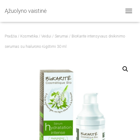
Ąžuolyno vaistinė
T
O
G
G
Pradžia
/
Kosmetika
/
Veidui
/
Serumai
/ BioKarite intensyvaus drėkinimo
L
E
serumas su hialurono rūgštimi 30 ml
N
A
V
I
G
A
T
I
O
N