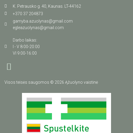
K. Petrausko g. 40, Kaunas. LT-44162
+370 37 204873
gamyba.azuolynas@gmail.com
egleazuolynas@gmail.com
Darbo laikas:
I - V 8:00-20:00
VI 9:00-16:00
Visos teisės saugomos © 2026 Ąžuolyno vaistinė