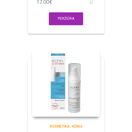
17.00
€
PERŽIŪRA
KOSMETIKA
,
KŪNUI