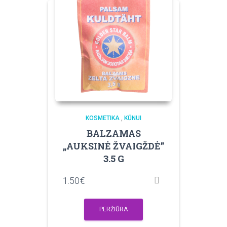
KOSMETIKA
,
KŪNUI
BALZAMAS
„AUKSINĖ ŽVAIGŽDĖ”
3.5 G
1.50
€
PERŽIŪRA