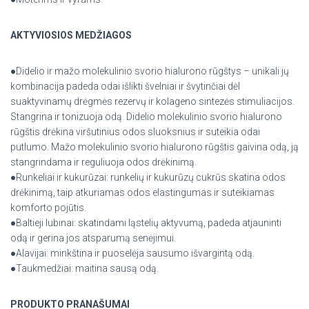
AKTYVIOSIOS MEDŽIAGOS
●Didelio ir mažo molekulinio svorio hialurono rūgštys – unikali jų
kombinacija padeda odai išlikti švelniai ir švytinčiai dėl
suaktyvinamų drėgmės rezervų ir kolageno sintezės stimuliacijos.
Stangrina ir tonizuoja odą. Didelio molekulinio svorio hialurono
rūgštis drėkina viršutinius odos sluoksnius ir suteikia odai
putlumo. Mažo molekulinio svorio hialurono rūgštis gaivina odą, ją
stangrindama ir reguliuoja odos drėkinimą.
●Runkeliai ir kukurūzai: runkelių ir kukurūzų cukrūs skatina odos
drėkinimą, taip atkuriamas odos elastingumas ir suteikiamas
komforto pojūtis.
●Baltieji lubinai: skatindami ląstelių aktyvumą, padeda atjauninti
odą ir gerina jos atsparumą senėjimui.
●Alavijai: minkština ir puoselėja sausumo išvargintą odą.
●Taukmedžiai: maitina sausą odą.
PRODUKTO PRANAŠUMAI