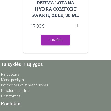
DERMA LOTANA
HYDRA COMFORT
PAAKIŲ ŽELĖ, 30 ML
17.33
€
PERŽIŪRA
Taisyklės ir sąlygos
Parduotuvė
Mano paskyra
Internetinės vaistinės taisyklės
Privatumo politika
Pristatymas
Kontaktai