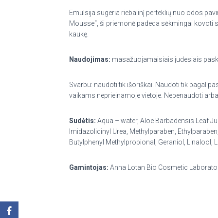
Emulsija sugeria riebalinį perteklių nuo odos pav
Mousse“, ši priemonė padeda sėkmingai kovoti su 
kaukę.
Naudojimas:
masažuojamaisiais judesiais paskirs
Svarbu: naudoti tik išoriškai. Naudoti tik pagal pa
vaikams neprieinamoje vietoje. Nebenaudoti arba kr
Sudėtis:
Aqua – water, Aloe Barbadensis Leaf Jui
Imidazolidinyl Urea, Methylparaben, Ethylparabe
Butylphenyl Methylpropional, Geraniol, Linalool,
Gamintojas:
Anna Lotan Bio Cosmetic Laboratorie