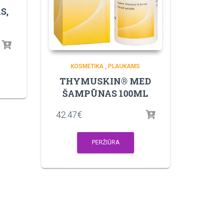
S,
KOSMETIKA
,
PLAUKAMS
THYMUSKIN® MED
ŠAMPŪNAS 100ML
42.47
€
PERŽIŪRA