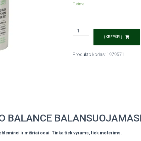
Turime
Į KREPŠELĮ
Produkto kodas:
1979571
 BALANCE BALANSUOJAMASIS
robleminei ir mišriai odai. Tinka tiek vyrams, tiek moterims.