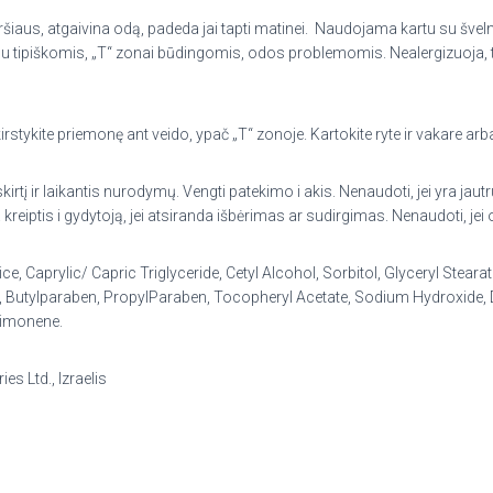
iršiaus, atgaivina odą, padeda jai tapti matinei. Naudojama kartu su šve
tipiškomis, „T“ zonai būdingomis, odos problemomis. Nealergizuoja, tin
tykite priemonę ant veido, ypač „T“ zonoje. Kartokite ryte ir vakare arba
skirtį ir laikantis nurodymų. Vengti patekimo i akis. Nenaudoti, jei yra jau
eiptis i gydytoją, jei atsiranda išbėrimas ar sudirgimas. Nenaudoti, jei 
ce, Caprylic/ Capric Triglyceride, Cetyl Alcohol, Sorbitol, Glyceryl Stea
n, Butylparaben, PropylParaben, Tocopheryl Acetate, Sodium Hydroxide, 
 Limonene.
s Ltd., Izraelis