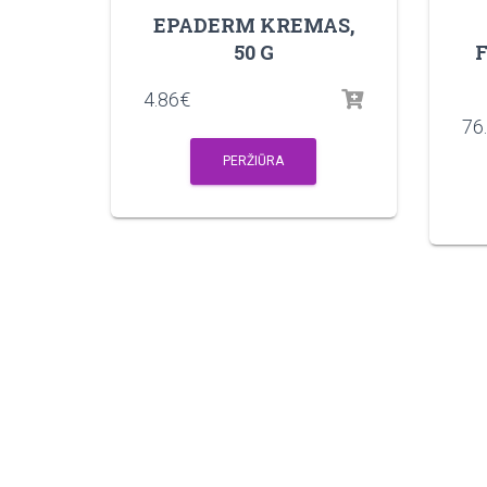
EPADERM KREMAS,
50 G
4.86
€
76
PERŽIŪRA