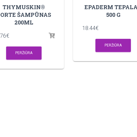
THYMUSKIN®
EPADERM TEPALA
FORTE ŠAMPŪNAS
500 G
200ML
18.44
€
.76
€
PERŽIŪRA
PERŽIŪRA