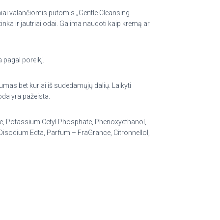
lniai valančiomis putomis „Gentle Cleansing
ka ir jautriai odai. Galima naudoti kaip kremą ar
 pagal poreikį.
trumas bet kuriai iš sudedamųjų dalių. Laikyti
oda yra pažeista.
rate, Potassium Cetyl Phosphate, Phenoxyethanol,
Disodium Edta, Parfum – FraGrance, Citronnellol,