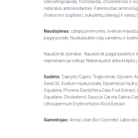
Glikosfingolipidai, fosfolipidai, cholesterolis ir 
natūralus antioksidantas. Patentuotas aminorūgšt
(hialurono ūugšties), sukulentų (alavijų) ir vaisi
Naudojimas:
užtepę priemonės, švelniai masažuo
pagal poreikį. Nuskalaukite odą vandeniu ir švelni
Naudoti tik išoriškai.
Naudoti tik pagal paskirtį ir
neprieinamoje vietoje. Nebenaudoti arba kreiptis į
Sudėtis:
Caprylic/Capric Triglyceride, Glycerin, 
Seed Oil, Sodium Hyaluronate, Dipalmitoyl Hydrox
Squalene, Phoenix Dactylifera‑Date Fruit Extract,
Squalane, Cholesterol, Daucus Carota Sativa‑Carr
Lithospermum Erythrorhizon Root Extract.
Gamintojas:
Anna Lotan Bio Cosmetic Laboratorie