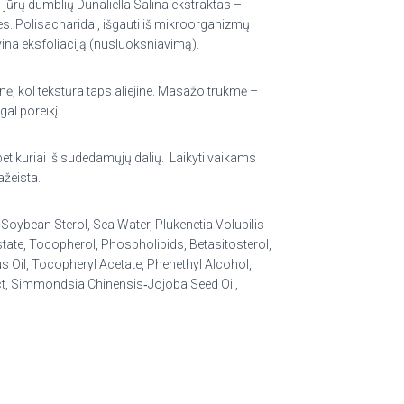
s jūrų dumblių Dunaliella Salina ekstraktas –
es. Polisacharidai, išgauti iš mikroorganizmų
gvina eksfoliaciją (nusluoksniavimą).
, kol tekstūra taps aliejine. Masažo trukmė –
gal poreikį.
bet kuriai iš sudedamųjų dalių.
Laikyti vaikams
ažeista.
‑Soybean Sterol, Sea Water, Plukenetia Volubilis
tate, Tocopherol, Phospholipids, Betasitosterol,
us Oil, Tocopheryl Acetate, Phenethyl Alcohol,
ract, Simmondsia Chinensis‑Jojoba Seed Oil,