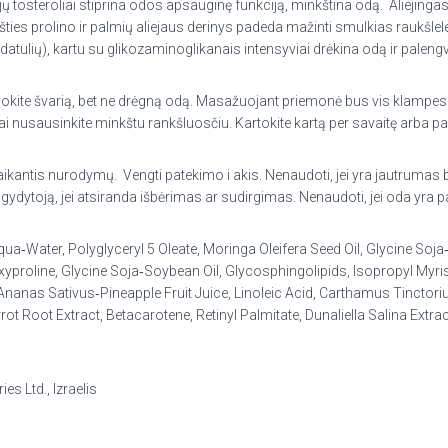
sojų tosteroliai stiprina odos apsauginę funkciją, minkština odą.
Aliejinga
ies prolino ir palmių aliejaus derinys padeda mažinti smulkias raukšlel
ų (datulių), kartu su glikozaminoglikanais intensyviai drėkina odą ir palen
kite švarią, bet ne drėgną odą. Masažuojant priemonė bus vis klampesnė
ai nusausinkite minkštu rankšluosčiu. Kartokite kartą per savaitę arba pa
 laikantis nurodymų.
Vengti patekimo i akis. Nenaudoti, jei yra jautrumas 
 gydytoją, jei atsiranda išbėrimas ar sudirgimas. Nenaudoti, jei oda yra p
Aqua‑Water, Polyglyceryl 5 Oleate, Moringa Oleifera Seed Oil, Glycine Soja
yproline, Glycine Soja‑Soybean Oil, Glycosphingolipids, Isopropyl Myris
 Ananas Sativus‑Pineapple Fruit Juice, Linoleic Acid, Carthamus Tinctori
ot Root Extract, Betacarotene, Retinyl Palmitate, Dunaliella Salina Ext
s Ltd., Izraelis