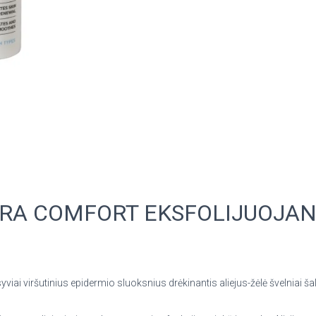
A COMFORT EKSFOLIJUOJANT
viai viršutinius epidermio sluoksnius drėkinantis aliejus-žėlė švelniai š