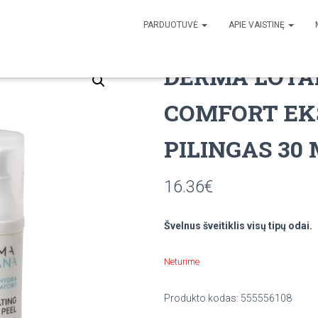
PARDUOTUVĖ
APIE VAISTINĘ
i
/ DERMA LOTANA HYDRA COMFORT EKSFOLIJUOJANTIS PILINGAS 30 ML
DERMA LOTA
COMFORT EK
PILINGAS 30
16.36
€
Švelnus šveitiklis visų tipų odai.
Neturime
Produkto kodas:
555556108