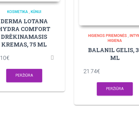
KOSMETIKA
,
KŪNUI
DERMA LOTANA
HYDRA COMFORT
DRĖKINAMASIS
HIGIENOS PRIEMONĖS
,
INTY
HIGIENA
KREMAS, 75 ML
BALANIL GELIS, 3
ML
.10
€
21.74
€
PERŽIŪRA
PERŽIŪRA