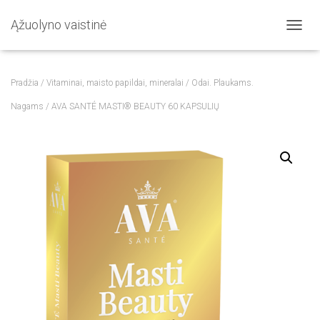
Ąžuolyno vaistinė
T
O
G
G
Pradžia
/
Vitaminai, maisto papildai, mineralai
/
Odai. Plaukams.
L
E
Nagams
/ AVA SANTÉ MASTI® BEAUTY 60 KAPSULIŲ
N
A
V
I
G
A
T
I
O
N