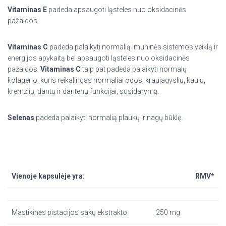
Vitaminas E
padeda apsaugoti ląsteles nuo oksidacinės
pažaidos.
Vitaminas C
padeda palaikyti normalią imuninės sistemos veiklą ir
energijos apykaitą bei apsaugoti ląsteles nuo oksidacinės
pažaidos.
Vitaminas C
taip pat padeda palaikyti normalų
kolageno, kuris reikalingas normaliai odos, kraujagyslių, kaulų,
kremzlių, dantų ir dantenų funkcijai, susidarymą.
Selenas
padeda palaikyti normalią plaukų ir nagų būklę.
Vienoje kapsulėje yra:
RMV*
Mastikinės pistacijos sakų ekstrakto
250 mg