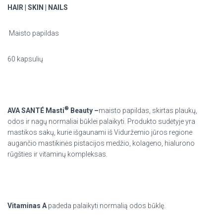
HAIR | SKIN | NAILS
Maisto papildas
60 kapsulių
®
AVA SANTÉ Masti
Beauty –
maisto papildas, skirtas plaukų,
odos ir nagų normaliai būklei palaikyti. Produkto sudėtyje yra
mastikos sakų, kurie išgaunami iš Viduržemio jūros regione
augančio mastikinės pistacijos medžio, kolageno, hialurono
rūgšties ir vitaminų kompleksas.
Vitaminas A
padeda palaikyti normalią odos būklę.