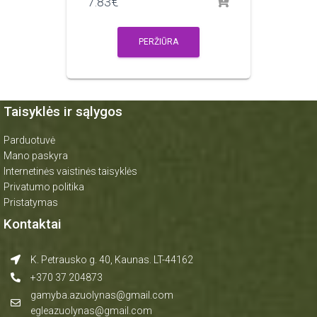
7.83
€
PERŽIŪRA
Taisyklės ir sąlygos
Parduotuvė
Mano paskyra
Internetinės vaistinės taisyklės
Privatumo politika
Pristatymas
Kontaktai
K. Petrausko g. 40, Kaunas. LT-44162
+370 37 204873
gamyba.azuolynas@gmail.com
egleazuolynas@gmail.com