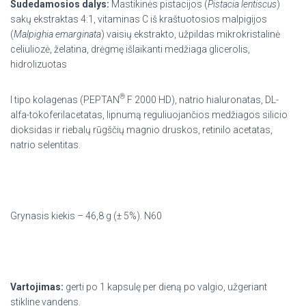
Sudedamosios dalys:
Mastikinės pistacijos (
Pistacia lentiscus
)
sakų ekstraktas 4:1, vitaminas C iš kraštuotosios malpigijos
(
Malpighia emarginata
) vaisių ekstrakto, užpildas mikrokristalinė
celiuliozė, želatina, drėgmę išlaikanti medžiaga glicerolis,
hidrolizuotas
®
I tipo kolagenas (PEPTAN
F 2000 HD), natrio hialuronatas, DL-
alfa-tokoferilacetatas, lipnumą reguliuojančios medžiagos silicio
dioksidas ir riebalų rūgščių magnio druskos, retinilo acetatas,
natrio selentitas.
Grynasis kiekis – 46,8 g (± 5%). N60
Vartojimas:
gerti po 1 kapsulę per dieną po valgio, užgeriant
stikline vandens.