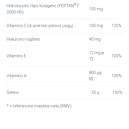
®
Hidrolizuoto I tipo kolageno (PEPTAN
F
105 mg
2000 HD)
Vitamino C (iš acerola vyšnios uogų)
100 mg
125%
Hialurono rūgšties
40 mg
12 mg ɑ-
Vitamino E
100%
TE
800 µg
Vitamino A
100%
RE
Seleno
55 µ
100%
*
–
referencinė maistinė vertė (RMV).