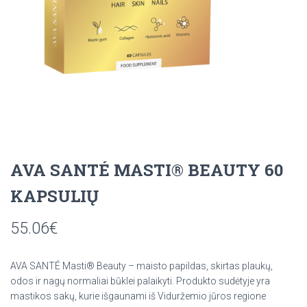
AVA SANTÉ MASTI® BEAUTY 60
KAPSULIŲ
55.06
€
AVA SANTÉ Masti® Beauty – maisto papildas, skirtas plaukų,
odos ir nagų normaliai būklei palaikyti. Produkto sudėtyje yra
mastikos sakų, kurie išgaunami iš Viduržemio jūros regione