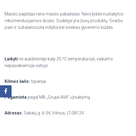
Maisto papildas nėra maisto pakaitalas. Neviršykite nustatytos
rekomenduojamos dozės. Sudėtyje yra žuvų produktų. Svarbu
įvairi ir subalansuota mityba bei sveikas gyvenimo būdas.
Laikyti
ne aukštesnėje kaip 25 ºC temperatūroje, vaikams
nepasiekiamoje vietoje.
Kilmės šalis:
Ispanija.
Pagaminta
pagal MB „Grupė AVA“ užsakymą.
Adresas:
Sakalų g. 6-34, Vilnius, LT-08124